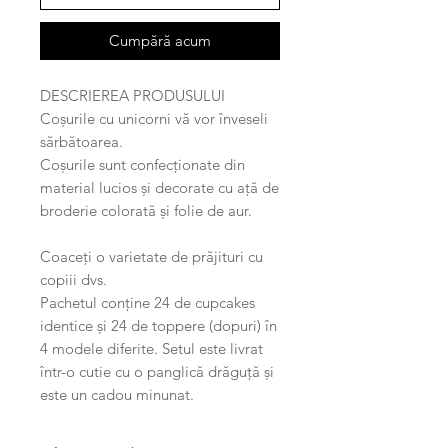
Cumpără acum
DESCRIEREA PRODUSULUI
Coșurile cu unicorni vă vor înveseli
sărbătoarea.
Coșurile sunt confecționate din
material lucios și decorate cu ață de
broderie colorată și folie de aur.
Coaceți o varietate de prăjituri cu
copiii dvs.
Pachetul conține 24 de cupcakes
identice și 24 de toppere (dopuri) în
4 modele diferite. Setul este livrat
într-o cutie cu o panglică drăguță și
este un cadou minunat.