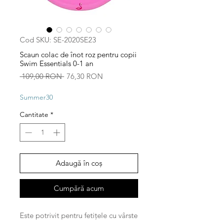
Cod SKU: SE-2020SE23
Scaun colac de înot roz pentru copii
Swim Essentials 0-1 an
Preț
Preț
 109,00 RON 
76,30 RON
normal
redus
Summer30
Cantitate
*
Adaugă în coș
Cumpără acum
Este potrivit pentru fetițele cu vârste