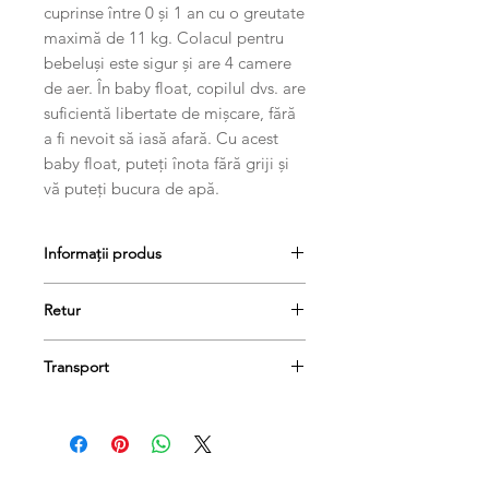
cuprinse între 0 și 1 an cu o greutate
maximă de 11 kg. Colacul pentru
bebeluși este sigur și are 4 camere
de aer. În baby float, copilul dvs. are
suficientă libertate de mișcare, fără
a fi nevoit să iasă afară. Cu acest
baby float, puteți înota fără griji și
vă puteți bucura de apă.
Informații produs
.scaun de înot gonflabil pentru copii -
Retur
4 camere de aer - 69 cm diametru -
PVC roz - 0,25 mm - supape de
Produsele se pot returna în termen
siguranță - testat EN-13138-3
Transport
de 14 de zile, dacă păstrați etichetele
și ambalajele lor originale și achitați
Comanda dumneavoastră va fi livrată
taxa de livrare.
în termen de 1-3 zile lucrătoare.