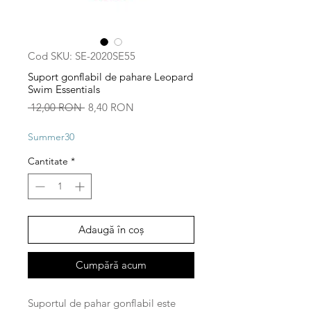
Cod SKU: SE-2020SE55
Suport gonflabil de pahare Leopard
Swim Essentials
Preț
Preț
 12,00 RON 
8,40 RON
normal
redus
Summer30
Cantitate
*
Adaugă în coș
Cumpără acum
Suportul de pahar gonflabil este