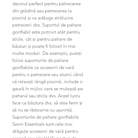
decorul perfect pentru petrecerea
din grădină sau petrecerea la
piscină și va adăuga strălucire
petrecerii dvs. Suportul de pahare
gonflabil este potrivit atât pentru
sticle, cât și pentru pahare de
băuturi și poate fi folosit în mai
multe moduri. De exemplu, puteți
folosi suporturile de pahare
gonflabile ca accesorii de vară
pentru o petrecere sau atunci când
vă relaxați lângă piscină. include o
gaură în mijloc care se mulează pe
paharul sau sticla dvs. Acest lucru
face ca băutura dvs. să stea ferm și
să nu se răstoarne cu ușurință.
Suporturile de pahare gonflabile
Swim Essentials sunt cele mai
drăguțe accesorii de vară pentru