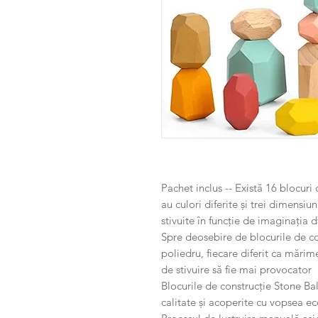
Pachet inclus -- Există 16 blocuri
au culori diferite și trei dimensiuni
stivuite în funcție de imaginația d
Spre deosebire de blocurile de con
poliedru, fiecare diferit ca mărim
de stivuire să fie mai provocator
Blocurile de construcție Stone Ba
calitate și acoperite cu vopsea eco