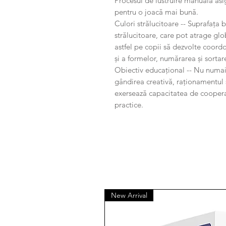
Procesul de lustruire manuală asi
pentru o joacă mai bună.
Culori strălucitoare -- Suprafața b
strălucitoare, care pot atrage glob
astfel pe copii să dezvolte coord
și a formelor, numărarea și sortarea
Obiectiv educațional -- Nu numai 
gândirea creativă, raționamentul s
exersează capacitatea de cooperar
practice.
New Arrival