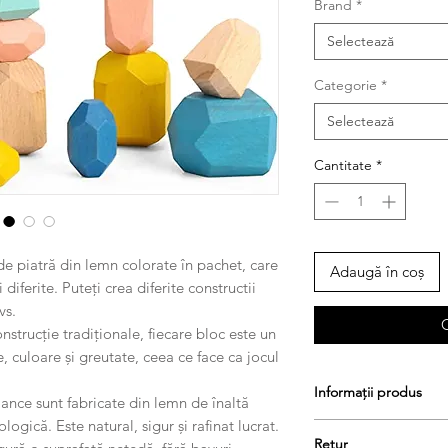
Brand
*
Selectează
Categorie
*
Selectează
Cantitate
*
 de piatră din lemn colorate în pachet, care
Adaugă în coș
 diferite. Puteți crea diferite constructii
vs.
strucție tradiționale, fiecare bloc este un
e, culoare și greutate, ceea ce face ca jocul
Informații produs
lance sunt fabricate din lemn de înaltă
logică. Este natural, sigur și rafinat lucrat.
17.78x13.97x4.57cm
Retur