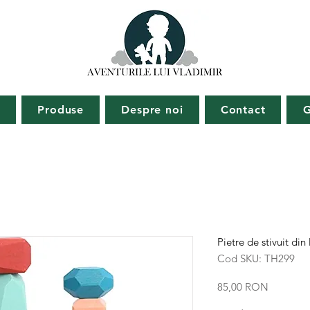
ă
Produse
Despre noi
Contact
G
Pietre de stivuit din
Cod SKU: TH299
Preț
85,00 RON