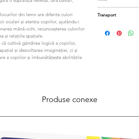
gură o suprafață netedă, fără bavuri,
Produsele se pot retu
locurilor din lemn are diferite culori
Transport
păstrați etichetele și 
ii oculari și atenția copiilor, ajutându-i
taxa de livrare.
Comanda dumneavoastr
onarea mână-ochi, recunoașterea culorilor
zile lucrătoare.
 și relațiile spațiale.
că cultivă gândirea logică a copiilor,
pațial și dezvoltarea imaginației, ci și
e a copiilor și îmbunătățește abilitățile
Produse conexe