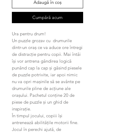
Adaugă în coș
Cumpără acum
Ura pentru drum!
Un puzzle grozav cu drumurile
dintr-un oraș ce va aduce ore întregi
de distracție pentru copii. Mai întâi
își vor antrena gândirea logică
punând cap la cap și găsind piesele
de puzzle potrivite, iar apoi nimic
nu va opri mașinile să se avânte pe
drumurile pline de acțiune ale
orașului. Pachetul conține 20 de
piese de puzzle și un ghid de
inspirație.
În timpul jocului, copiii își
antrenează abilitățile motorii fine.
Jocul în perechi ajută, de