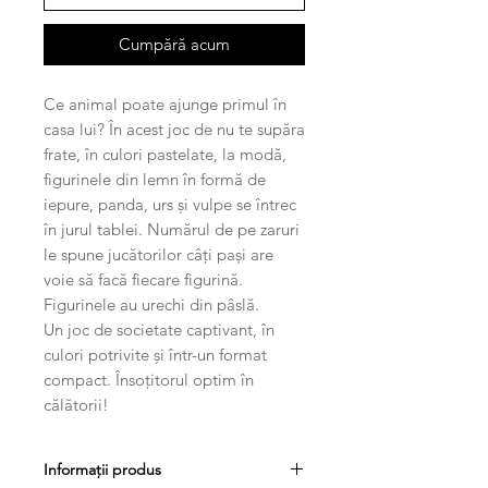
Cumpără acum
Ce animal poate ajunge primul în
casa lui? În acest joc de nu te supăra
frate, în culori pastelate, la modă,
figurinele din lemn în formă de
iepure, panda, urs și vulpe se întrec
în jurul tablei. Numărul de pe zaruri
le spune jucătorilor câți pași are
voie să facă fiecare figurină.
Figurinele au urechi din pâslă.
Un joc de societate captivant, în
culori potrivite și într-un format
compact. Însoțitorul optim în
călătorii!
Informații produs