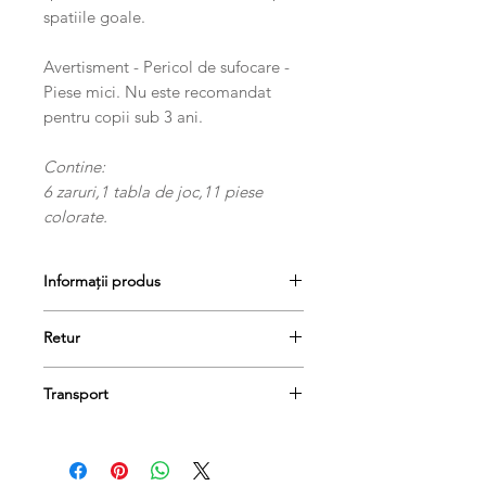
spatiile goale.
Avertisment - Pericol de sufocare -
Piese mici. Nu este recomandat
pentru copii sub 3 ani.
Contine:
6 zaruri,
1 tabla de joc,
11 piese
colorate.
Informații produs
Contine:
Retur
6 zaruri,
1 tabla de joc,
11 piese
colorate.
Produsele se pot returna în termen
Transport
de 14 de zile, dacă păstrați etichetele
și ambalajele lor originale și achitați
Livrarea se va face în 1-3 zile
taxa de livrare.
lucratoare.