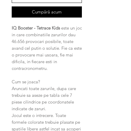
Cumpără acum
IQ Booster - Tetrace Kids
este un joc
in care combinatiile zarurilor dau
46.656 provocari posibile, toate
avand cel putin o solutie. Fie ca este
o provocare mai usoara, fie mai
dificila, in fiecare esti in
contracronometru.
Cum se joaca?
Aruncati toate zarurile, dupa care
trebuie sa aseze pe tabla cele 7
piese cilindrice pe coordonatele
indicate de zaruri.
Jocul este o intrecere. Toate
formele colorate trebuie plasate pe
spatiile libere astfel incat sa acoperi