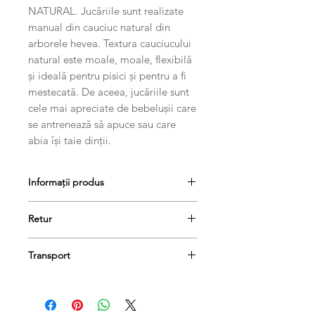
NATURAL. Jucăriile sunt realizate
manual din cauciuc natural din
arborele hevea. Textura cauciucului
natural este moale, moale, flexibilă
și ideală pentru pisici și pentru a fi
mestecată. De aceea, jucăriile sunt
cele mai apreciate de bebelușii care
se antrenează să apuce sau care
abia își taie dinții.
Informații produs
Cod produs: TE-FOX01-OR
Retur
Dimensiuni: 10,5 cm x 2 cm x 10,5 cm
Greutate produs: 0,15 kg
Produsele se pot returna în termen
Transport
de 14 de zile, dacă păstrați etichetele
și ambalajele lor originale și achitați
Comanda dumneavoastră va fi livrată
taxa de livrare.
în termen de 1-3 zile lucrătoare.