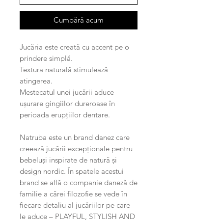
Cumpără acum
Jucăria este creată cu accent pe o
prindere simplă.
Textura naturală stimulează
atingerea.
Mestecatul unei jucării aduce
ușurare gingiilor dureroase în
perioada erupțiilor dentare.
Natruba este un brand danez care
creează jucării excepționale pentru
bebeluși inspirate de natură și
design nordic. În spatele acestui
brand se află o companie daneză de
familie a cărei filozofie se vede în
fiecare detaliu al jucăriilor pe care
le aduce – PLAYFUL, STYLISH AND