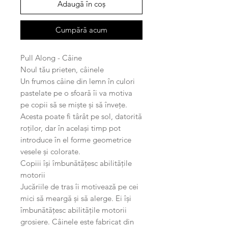
Adaugă în coș
Cumpără acum
Pull Along - Câine
Noul tău prieten, câinele
Un frumos câine din lemn în culori
pastelate pe o sfoară îi va motiva
pe copii să se miște și să învețe.
Acesta poate fi târât pe sol, datorită
roților, dar în același timp pot
introduce în el forme geometrice
vesele și colorate.
Copiii își îmbunătățesc abilitățile
motorii
Jucăriile de tras îi motivează pe cei
mici să meargă și să alerge. Ei își
îmbunătățesc abilitățile motorii
grosiere. Câinele este fabricat din