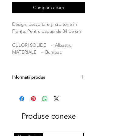
Cumpără acum
Design, dezvoltare și croitorie în
Franța. Pentru păpuși de 34 de cm
CULORI SOLIDE - Albastru
MATERIALE - Bumbac
Informatii produs
GREUTATE 0.7kg
DIMENSIUNI 34cm
Produse conexe