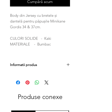
Cumpără acum
Body din Jersey cu bretele și
dantelă pentru păpușile Minikane
Gordis 34 & 37cm.
CULORI SOLIDE - Kaki
MATERIALE - Bumbac
Informatii produs
GREUTATE 0.7kg
DIMENSIUNI 34cm
Produse conexe