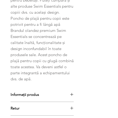
pentru bebeluși. Puteți cumpăra și
alte produse Swim Essentials pentru
copiii dvs. cu același design.
Poncho de plajă pentru copii este
potrivit pentru a fi lângă apă
Brandul olandez premium Swim
Essentials se concentrează pe
calitate înaltă, funcționalitate și
design inconfundabil în toate
produsele sale. Acest poncho de
plajă pentru copii cu glugă combină
toate acestea. Va deveni astfel o
parte integrantă a echipamentului
dvs. de apă.
Informații produs
65.00cm x 0.40cm x 65.00cm
Retur
0.30kg