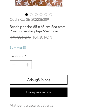
Cod SKU: SE-2022SE389
Beach poncho 65 x 65 cm Sea stars-
Poncho pentru plaja 65x65 cm
Preț
Preț
 149,00 RON 
104,30 RON
normal
redus
Summer30
Cantitate
*
Adaugă în coș
Cumpără acum
Atât pentru uscare, cât și ca