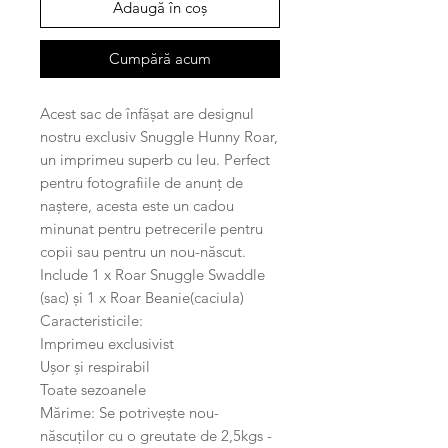
Adaugă în coș
Cumpără acum
Acest sac de înfășat are designul
nostru exclusiv Snuggle Hunny Roar,
un imprimeu superb cu leu. Perfect
pentru fotografiile de anunț de
naștere, acesta este un cadou
minunat pentru petrecerile pentru
copii sau pentru un nou-născut.
Include 1 x Roar Snuggle Swaddle
(sac) și 1 x Roar Beanie(caciula)
Caracteristicile:
Imprimeu exclusivist
Ușor și respirabil
Toate sezoanele
Mărime: Se potrivește nou-
născuților cu o greutate de 2,5kgs -