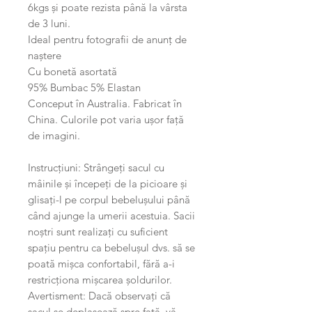
6kgs și poate rezista până la vârsta
de 3 luni.
Ideal pentru fotografii de anunț de
naștere
Cu bonetă asortată
95% Bumbac 5% Elastan
Conceput în Australia. Fabricat în
China. Culorile pot varia ușor față
de imagini.
Instrucțiuni: Strângeți sacul cu
mâinile și începeți de la picioare și
glisați-l pe corpul bebelușului până
când ajunge la umerii acestuia. Sacii
noștri sunt realizați cu suficient
spațiu pentru ca bebelușul dvs. să se
poată mișca confortabil, fără a-i
restricționa mișcarea șoldurilor.
Avertisment: Dacă observați că
sacul se deplasează spre față, vă