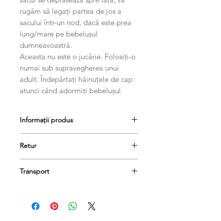
rugăm să legați partea de jos a
sacului într-un nod, dacă este prea
lung/mare pe bebelușul
dumneavoastră.
Aceasta nu este o jucărie. Folosiți-o
numai sub supravegherea unui
adult. Îndepărtați hăinuțele de cap
atunci când adormiți bebelușul.
Informații produs
Retur
Produsele se pot returna în termen
Transport
de 14 de zile, dacă păstrați etichetele
și ambalajele lor originale.
Comanda dumneavoastră va fi livrată
în termen de 1-3 zile lucrătoare.