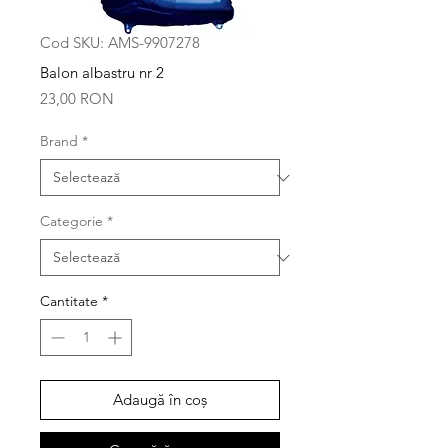
Cod SKU: AMS-9907278
Balon albastru nr 2
Preț
23,00 RON
Brand
*
Categorie
*
Cantitate
*
Adaugă în coș