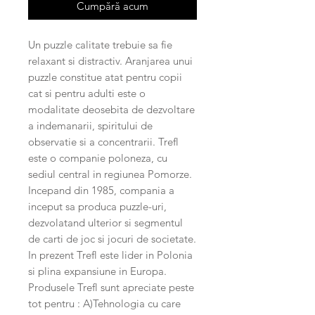
Cumpără acum
Un puzzle calitate trebuie sa fie
relaxant si distractiv. Aranjarea unui
puzzle constitue atat pentru copii
cat si pentru adulti este o
modalitate deosebita de dezvoltare
a indemanarii, spiritului de
observatie si a concentrarii. Trefl
este o companie poloneza, cu
sediul central in regiunea Pomorze.
Incepand din 1985, compania a
inceput sa produca puzzle-uri,
dezvolatand ulterior si segmentul
de carti de joc si jocuri de societate.
In prezent Trefl este lider in Polonia
si plina expansiune in Europa.
Produsele Trefl sunt apreciate peste
tot pentru : A)Tehnologia cu care