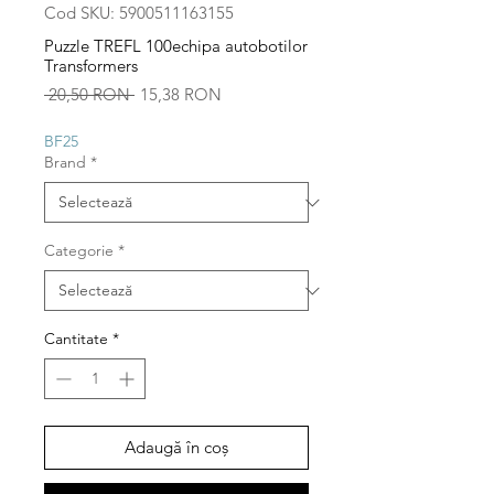
Cod SKU: 5900511163155
Puzzle TREFL 100echipa autobotilor
Transformers
Preț
Preț
 20,50 RON 
15,38 RON
normal
redus
BF25
Brand
*
Categorie
*
Cantitate
*
Adaugă în coș