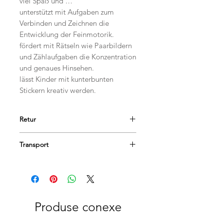
viel Spaß und …
unterstützt mit Aufgaben zum
Verbinden und Zeichnen die
Entwicklung der Feinmotorik.
fördert mit Rätseln wie Paarbildern
und Zählaufgaben die Konzentration
und genaues Hinsehen.
lässt Kinder mit kunterbunten
Stickern kreativ werden.
Retur
Produsele se pot returna în termen
Transport
de 14 de zile, dacă păstrați etichetele
și ambalajele lor originale și achitați
Comanda dumneavoastră va fi livrată
taxa de livrare.
în termen de 1-3 zile lucrătoare.
Produse conexe