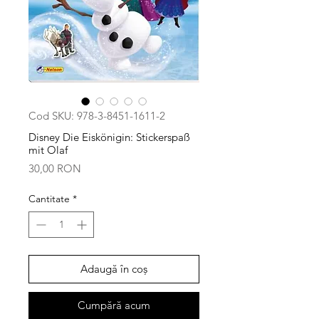
Cod SKU: 978-3-8451-1611-2
Disney Die Eiskönigin: Stickerspaß
mit Olaf
Preț
30,00 RON
Cantitate
*
Adaugă în coș
Cumpără acum