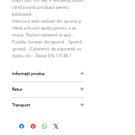
copiii dvs. vor ieși în evidență atunci
când poartă produsul pentru
bălăceală.
Interiorul este realizat din spumă și
oferă suficient spațiu pentru a se
mișca. Nailon rezistent la apă -
Puddle Jumper din spumă - Spumă
groasă - Cataramă de siguranță cu
dublu clic - Testat EN 13138-1
Informații produs
Dimensiuni: 55cm x 32cm x 13cm
Retur
Greutatea produsului: 0.2kg
Produsele se pot returna în termen
Transport
de 14 de zile, dacă păstrați etichetele
și ambalajele lor originale și achitați
Comanda dumneavoastră va fi livrată
taxa de livrare.
în termen de 1-3 zile lucrătoare.