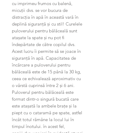
cu imprimeu frumos cu balenă,
micuții dvs. se vor bucura de
distracția în apă în această vară în
deplină siguranță și cu stil! Curelele
puloverului pentru bălăceală sunt
atașate la spate și nu pot fi
îndepărtate de către copilul dvs.
Acest lucru îi permite să se joace în
siguranță în apă. Capacitatea de
încărcare a puloverului pentru
bălăceală este de 15 până la 30 kg,
ceea ce echivalează aproximativ cu
o vârstă cuprinsă între 2 și 6 ani.
Puloverul pentru bălăceală este
format dintr-o singură bucată care
este atașată la ambele brațe și la
piept cu o cataramă pe spate, astfel
încât totul rămâne la locul lui în
timpul înotului. în acest fel,