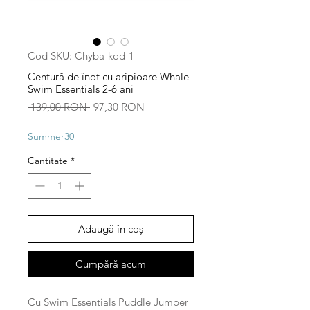
Cod SKU: Chyba-kod-1
Centură de înot cu aripioare Whale
Swim Essentials 2-6 ani
Preț
Preț
 139,00 RON 
97,30 RON
normal
redus
Summer30
Cantitate
*
Adaugă în coș
Cumpără acum
Cu Swim Essentials Puddle Jumper