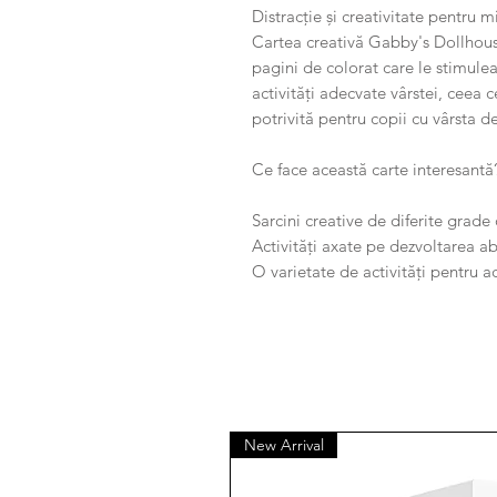
Distracție și creativitate pentru 
Cartea creativă Gabby's Dollhouse 
pagini de colorat care le stimulea
activități adecvate vârstei, ceea c
potrivită pentru copii cu vârsta de
Ce face această carte interesantă
Sarcini creative de diferite grade 
Activități axate pe dezvoltarea abi
O varietate de activități pentru ac
New Arrival