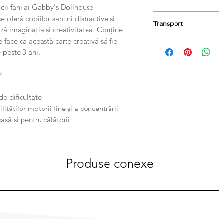
Greutatea produsului
micii fani ai Gabby's Dollhouse
Produsele se pot retu
oferă copiilor sarcini distractive și
Transport
păstrați etichetele și 
ză imaginația și creativitatea. Conține
taxa de livrare..
e face ca această carte creativă să fie
Comanda dumneavoastr
 peste 3 ani.
zile lucrătoare.
?
de dificultate
lităților motorii fine și a concentrării
asă și pentru călătorii
Produse conexe