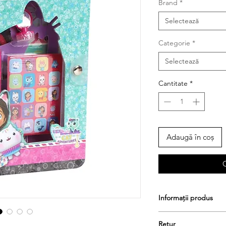
Brand
*
Selectează
Categorie
*
Selectează
Cantitate
*
Adaugă în coș
Informații produs
Dimensiuni: 14.50cm 
Retur