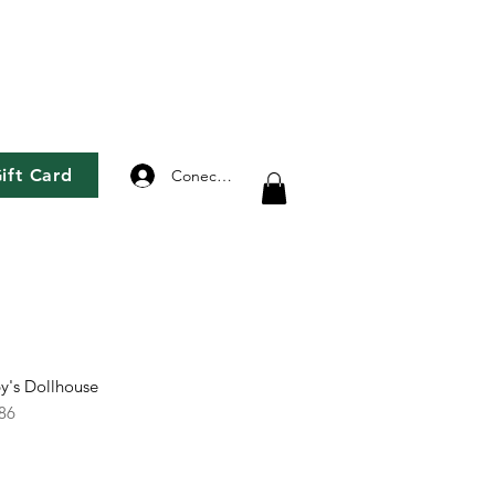
ift Card
Conectează-te
y's Dollhouse
86