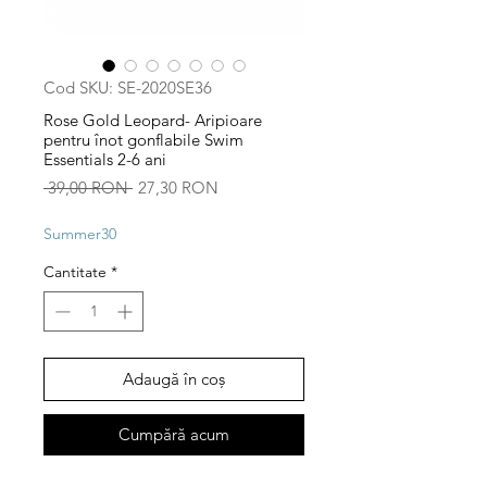
Cod SKU: SE-2020SE36
Rose Gold Leopard- Aripioare
pentru înot gonflabile Swim
Essentials 2-6 ani
Preț
Preț
 39,00 RON 
27,30 RON
normal
redus
Summer30
Cantitate
*
Adaugă în coș
Cumpără acum