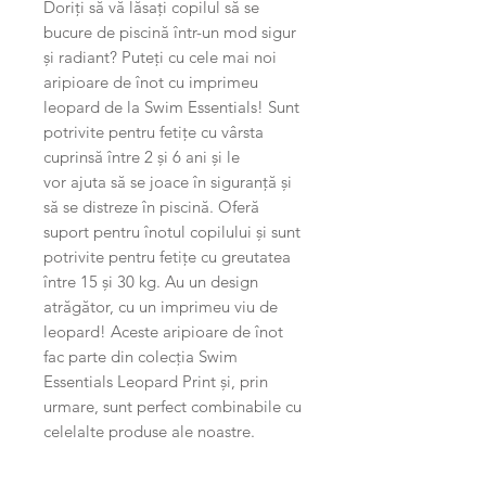
Doriți să vă lăsați copilul să se
bucure de piscină într-un mod sigur
și radiant? Puteți cu cele mai noi
aripioare de înot cu imprimeu
leopard de la Swim Essentials! Sunt
potrivite pentru fetițe cu vârsta
cuprinsă între 2 și 6 ani și le
vor ajuta să se joace în siguranță și
să se distreze în piscină. Oferă
suport pentru înotul copilului și sunt
potrivite pentru fetițe cu greutatea
între 15 și 30 kg. Au un design
atrăgător, cu un imprimeu viu de
leopard! Aceste aripioare de înot
fac parte din colecția Swim
Essentials Leopard Print și, prin
urmare, sunt perfect combinabile cu
celelalte produse ale noastre.